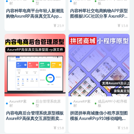
材
型
材
板
内容种草电商平台年轻人新潮流
内容种草社交电商购物APP原型
购物AxureRP高保真交互App用
图模板UGC社区分享 AxureRP
户端+Web商家端全套 rp源文件
高保真交互 用户手机端rp源文
25.9
15.8
可编辑修改
件
AxureRP素
后台管理系统原
AxureRP素
成品APP/小程序模
材
型
材
板
内容电商后台管理系统原型模板
拼团拼单商城微信小程序原型图
AxureRP高保真交互原型图卖家
模板 AxureRPrp910移动端电商
后台管理端rp源文件模板
APP在线购物高保真交互原型图
15.8
15.8
rp910源文件 可编辑修改