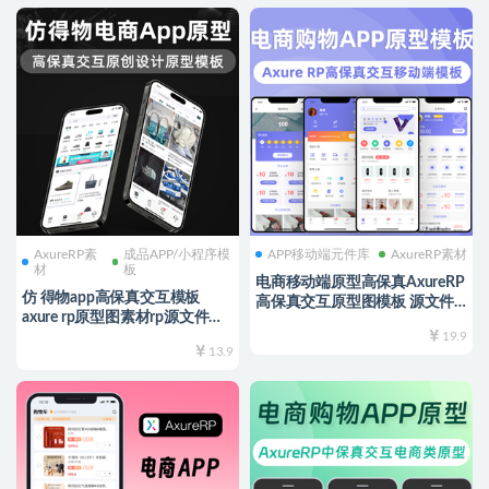
AxureRP素
成品APP/小程序模
APP移动端元件库
AxureRP素材
材
板
电商移动端原型高保真AxureRP
仿 得物app高保真交互模板
高保真交互原型图模板 源文件
axure rp原型图素材rp源文件模
可编辑 购物手机APP移动端iOS
板 购物电商大潮牌 运动高保真
19.9
尺寸
13.9
交互