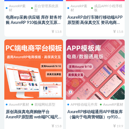
AxureRP素
后台管理系统原
AxureRP素
成品APP/小程序模
材
型
材
板
电商erp采购 供应链 库存 财务对
AxureRP自行车骑行移动端APP
账 AxureRP 910低保真交互原型
原型图 高保真交互 资讯电商赛
图 后台crm模板 rp源文件
事一站式综合门户原型图 rp源
13.8
15.8
文件可编辑
AxureRP素材
前端网站原型
APP移动端元件库
AxureRP素材
原创高保真电商购物平台
AxureRP移动端通用APP模板库
AxureRP原型图 web端PC端尺
（偏向于电商营销版）rp910版
寸rp源文件可编辑 动态面板 中
本 高保真交互元件库源文件可
15.8
19.9
继器高级交互
编辑修改 附rplib导入电商pm产