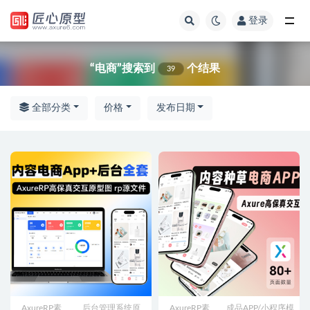
登录
全部
“电商”搜索到
个结果
39
全部分类
价格
发布日期
AxureRP素
后台管理系统原
AxureRP素
成品APP/小程序模