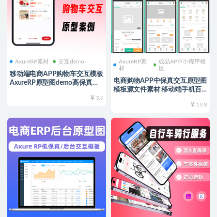
AxureRP素材
交互demo
AxureRP素
成品APP/小程序模
材
板
移动端电商APP购物车交互模板
电商购物APP中保真交互原型图
AxureRP原型图demo高保真交
模板源文件素材 移动端手机百
互动态计算金额
3.9
货商城AxureRP8/9/10版本通
19.8
用ui可编辑