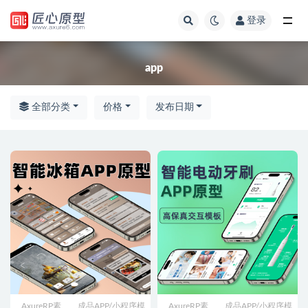
登录
全部
app
全部分类
价格
发布日期
AxureRP素
成品APP/小程序模
AxureRP素
成品APP/小程序模