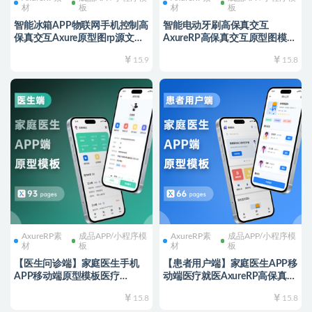
材
板
材
板
智能冰箱APP物联网手机控制高
智能电动牙刷高保真交互
保真交互Axure原型图rp源文件
AxureRP高保真交互原型图模板
智能家电家具
素材 rp源文件可编辑修改口腔
15.9
15.8
健康
AxureRP素
成品APP/小程序模
AxureRP素
成品APP/小程序模
材
板
材
板
【医生问诊端】家庭医生手机
【患者用户端】家庭医生APP移
APP移动端原型模板医疗
动端医疗就医AxureRP高保真交
AxureRP高保真交互原型图rp源
互原型图rp源文件可编辑修改
15.8
15.8
文件可编辑修改