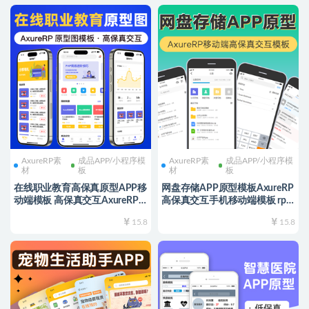
AxureRP素
成品APP/小程序模
AxureRP素
成品APP/小程序模
材
板
材
板
在线职业教育高保真原型APP移
网盘存储APP原型模板AxureRP
动端模板 高保真交互AxureRP
高保真交互手机移动端模板 rp
产品经理原型图rp源文件可编辑
源文件可编辑修改
15.8
15.8