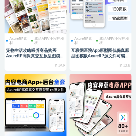
AxureRP素
成品APP/小程序模
AxureRP素
成品APP/小程序模
材
板
材
板
宠物生活攻略喂养商品购买
互联网医院App原型图低保真原
AxureRP高保真交互原型图模板
型图模板AxureRP源文件可编辑
宠物医院一站式服务APP平台
修改 产品经理
19.9
12.8
rp源文件可编辑修改