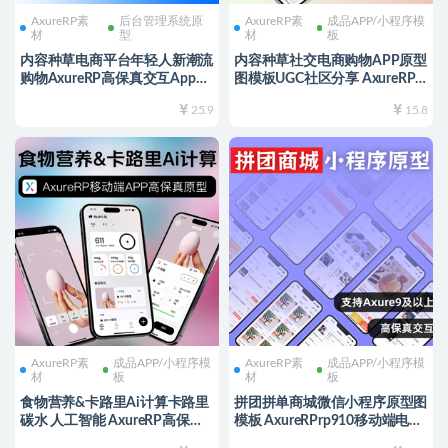
AxureRP素
后台管理系统原
AxureRP素
成品APP/小程序模
材
型
材
板
内容种草电商平台年轻人新潮流
内容种草社交电商购物APP原型
购物AxureRP高保真交互App用
图模板UGC社区分享 AxureRP
户端+Web商家端全套 rp源文件
高保真交互 用户手机端rp源文
25.9
15.8
可编辑修改
件
AxureRP素
成品APP/小程序模
AxureRP素
成品APP/小程序模
材
板
材
板
食物营养&卡路里Ai计算卡路里
拼团拼单商城微信小程序原型图
碳水 人工智能 AxureRP高保真
模板 AxureRPrp910移动端电商
交互原型图移动端APP模板
APP在线购物高保真交互原型图