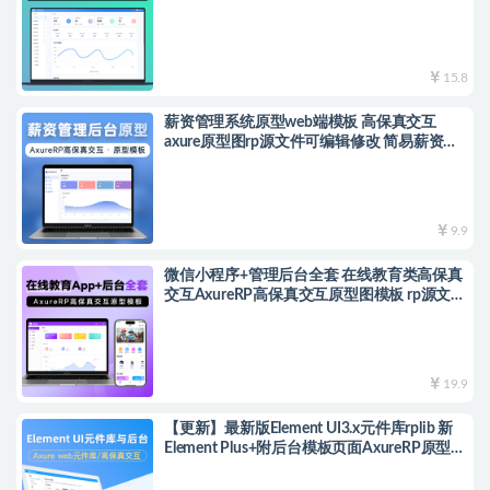
15.8
薪资管理系统原型web端模板 高保真交互
axure原型图rp源文件可编辑修改 简易薪资系
统
9.9
微信小程序+管理后台全套 在线教育类高保真
交互AxureRP高保真交互原型图模板 rp源文件
可编辑修改
19.9
【更新】最新版Element UI3.x元件库rplib 新
Element Plus+附后台模板页面AxureRP原型模
板高保真交互基于Vue 3