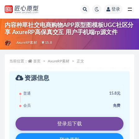
登录
全部
内容种草社交电商购物APP原型图模板UGC社区分
享 AxureRP高保真交互 用户手机端rp源文件
AxureRP素材
15.8
当前位置：
首页
AxureRP素材
正文
资源信息
普通
15.8元
会员
免费
登录后下载