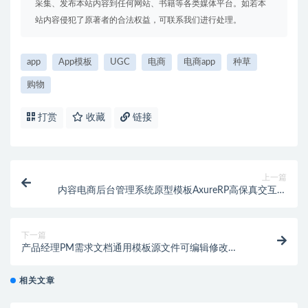
采集、发布本站内容到任何网站、书籍等各类媒体平台。如若本
站内容侵犯了原著者的合法权益，可联系我们进行处理。
app
App模板
UGC
电商
电商app
种草
购物
打赏
收藏
链接
上一篇
内容电商后台管理系统原型模板AxureRP高保真交互原
型图卖家后台管理端rp源文件模板
下一篇
产品经理PM需求文档通用模板源文件可编辑修改
AxureRP&word文档格式
相关文章