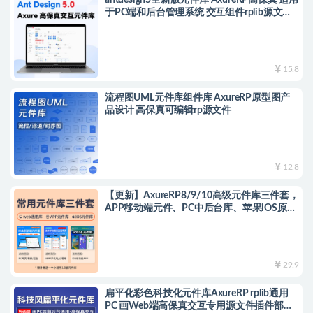
antdesign5全新版元件库 AxureRP高保真 适用
于PC端和后台管理系统 交互组件rplib源文件
可编辑修改
15.8
流程图UML元件库组件库 AxureRP原型图产
品设计 高保真可编辑rp源文件
12.8
【更新】AxureRP8/9/10高级元件库三件套，
APP移动端元件、PC中后台库、苹果iOS原生
元件rplib组件库 rp源文件可编辑
29.9
扁平化彩色科技化元件库AxureRP rplib通用
PC 画Web端高保真交互专用源文件插件部件