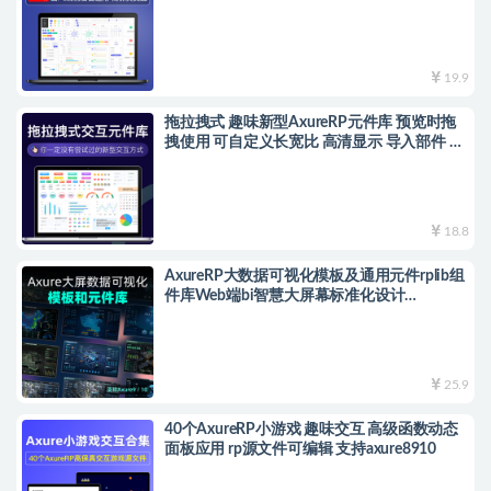
库widgets Library
19.9
拖拉拽式 趣味新型AxureRP元件库 预览时拖
拽使用 可自定义长宽比 高清显示 导入部件 矢
量元件素材 9 10通用
18.8
AxureRP大数据可视化模板及通用元件rplib组
件库Web端bi智慧大屏幕标准化设计
Axure9/10版高保真交互，送33个省及地图
psd文件
25.9
40个AxureRP小游戏 趣味交互 高级函数动态
面板应用 rp源文件可编辑 支持axure8910