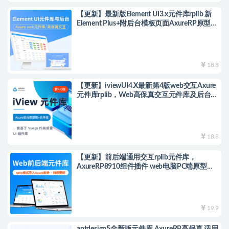
【更新】最新版Element UI3.x元件库rplib 新
Element Plus+附后台模板页面AxureRP原型模
板高保真交互基于Vue 3
18.8
【更新】iviewUI4.X最新第4版web交互Axure
元件库rplib，Web高保真交互元件库及后台框
架模板，支持自由编辑修改
18.8
【更新】前后端通用交互rplib元件库，
AxureRP8910组件插件 web电脑PC端原型高
级交互版Library，附5套前台网站模板
19.9