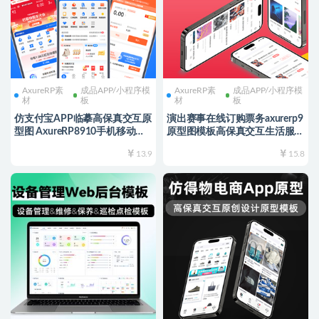
AxureRP素
成品APP/小程序模
AxureRP素
成品APP/小程序模
材
板
材
板
仿支付宝APP临摹高保真交互原
演出赛事在线订购票务axurerp9
型图 AxureRP8910手机移动端
原型图模板高保真交互生活服务
模板 文字图标可编辑修改
类app移动端axurerp10源文件
13.9
15.8