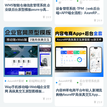
材
型
WMS智能仓储信息管理系统 企
设备管理系统-TPM（web后台
业级后台原型模板axure rp高保
端+APP端全流程）AxureRP高
真交互源文件可编辑
19.9
保真交互原型图模板 实战项目
29.9
原型
AxureRP素材
前端网站原型
AxureRP素
后台管理系统原
材
型
Wap手机移动端+Web端企业官
内容种草电商平台年轻人新潮流
网 高保真交互原型图模板
购物AxureRP高保真交互App用
AxureRP素材源文件可编辑修改
19.9
户端+Web商家端全套 rp源文件
25.9
可编辑修改