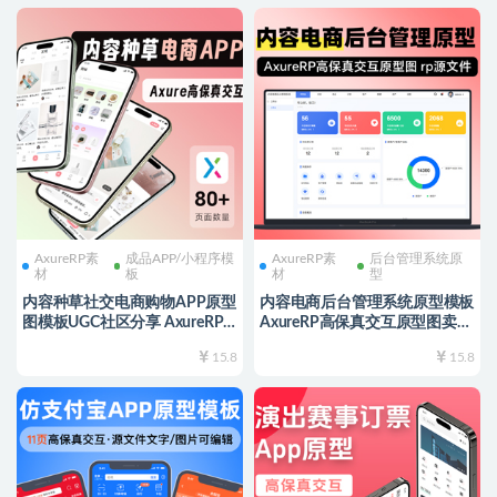
AxureRP素
成品APP/小程序模
AxureRP素
后台管理系统原
材
板
材
型
内容种草社交电商购物APP原型
内容电商后台管理系统原型模板
图模板UGC社区分享 AxureRP
AxureRP高保真交互原型图卖家
高保真交互 用户手机端rp源文
后台管理端rp源文件模板
15.8
15.8
件