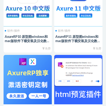
软件/插件
软件/插件
AxureRP10 原型图windows和
AxureRP11 原型图windows和
mac版软件下载安装及汉化教程
mac版软件下载安装及汉化教程
免费下载
免费下载
免费
免费