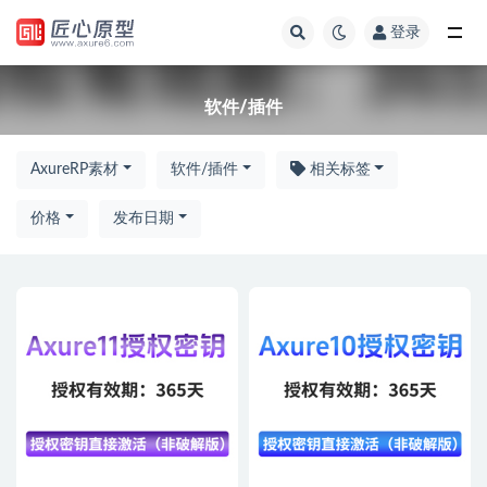
登录
全部
软件/插件
AxureRP素材
软件/插件
相关标签
价格
发布日期