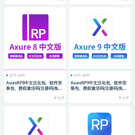
6.5.0.3059（PC 和 Mac）
软件/插件
软件/插件
AxureRP8中文汉化包、软件安
AxureRP9中文汉化包、软件安
装包、授权激活码(注册码)免费
装包、授权激活码(注册码)免费
下载2024最新
下载2024最新
免费
免费