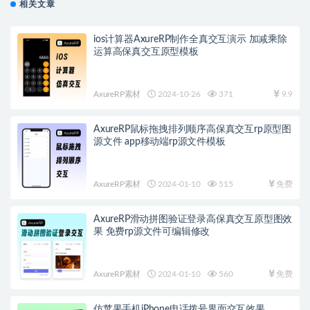
相关文章
ios计算器AxureRP制作全真交互演示 加减乘除
运算高保真交互原型模板
AxureRP素材
2024-10-26
371
9.9
AxureRP鼠标拖拽排列顺序高保真交互rp原型图
源文件 app移动端rp源文件模板
AxureRP素材
2024-01-10
515
免费
AxureRP滑动拼图验证登录高保真交互原型图效
果 免费rp源文件可编辑修改
AxureRP素材
2024-01-10
560
免费
仿苹果手机iPhone电话拨号界面交互效果