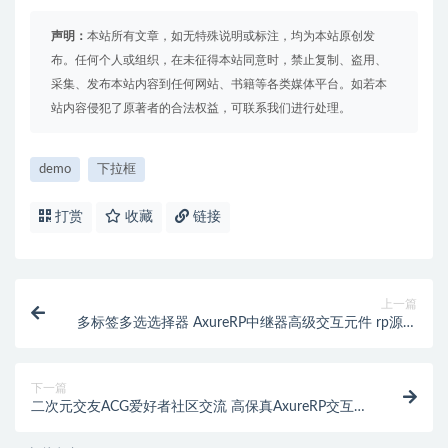
声明：
本站所有文章，如无特殊说明或标注，均为本站原创发
布。任何个人或组织，在未征得本站同意时，禁止复制、盗用、
采集、发布本站内容到任何网站、书籍等各类媒体平台。如若本
站内容侵犯了原著者的合法权益，可联系我们进行处理。
demo
下拉框
打赏
收藏
链接
上一篇
多标签多选选择器 AxureRP中继器高级交互元件 rp源文
件
下一篇
二次元交友ACG爱好者社区交流 高保真AxureRP交互原
型图移动端APP模板 rp8/9/10源文件