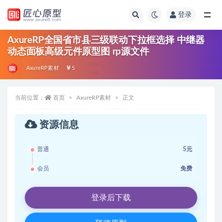
登录
全部
AxureRP全国省市县三级联动下拉框选择 中继器
动态面板高级元件原型图 rp源文件
AxureRP素材
5
当前位置：
首页
AxureRP素材
正文
资源信息
普通
5元
会员
免费
登录后下载