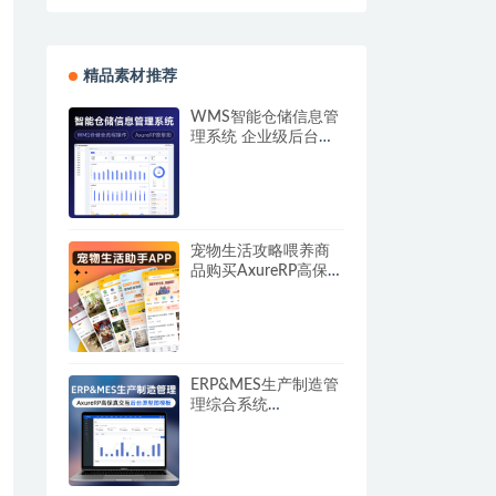
精品素材推荐
WMS智能仓储信息管
理系统 企业级后台原
型模板axure rp高保真
交互源文件可编辑
宠物生活攻略喂养商
品购买AxureRP高保真
交互原型图模板 宠物
医院一站式服务APP平
台 rp源文件可编辑修
改
ERP&MES生产制造管
理综合系统
AxureRP910高保真交
互后台原型图模板rp源
文件可编辑修改