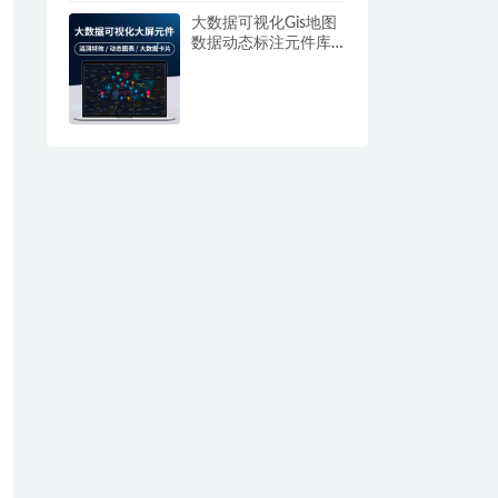
大数据可视化Gis地图
数据动态标注元件库
axure rplib原型图导入
智慧bi大屏组件素材
涟漪图标特效