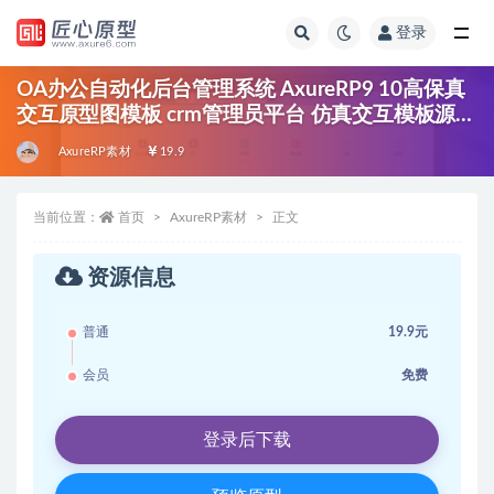
登录
全部
OA办公自动化后台管理系统 AxureRP9 10高保真
交互原型图模板 crm管理员平台 仿真交互模板源文
件 可编辑
AxureRP素材
19.9
当前位置：
首页
AxureRP素材
正文
资源信息
普通
19.9元
会员
免费
登录后下载