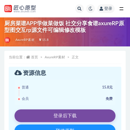
登录
全部
厨房菜谱APP学做菜做饭 社交分享食谱axureRP原
型图交互rp源文件可编辑修改模板
AxureRP素材
15.8
当前位置：
首页
AxureRP素材
正文
资源信息
普通
15.8元
会员
免费
登录后下载