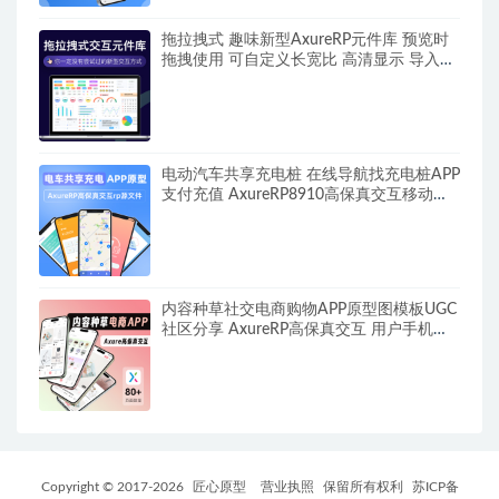
拖拉拽式 趣味新型AxureRP元件库 预览时
拖拽使用 可自定义长宽比 高清显示 导入部
件 矢量元件素材 9 10通用
电动汽车共享充电桩 在线导航找充电桩APP
支付充值 AxureRP8910高保真交互移动端
手机模板APP原型图rp源文件 可编辑修改
内容种草社交电商购物APP原型图模板UGC
社区分享 AxureRP高保真交互 用户手机端
rp源文件
Copyright © 2017-
2026
匠心原型
营业执照
保留所有权利
苏ICP备