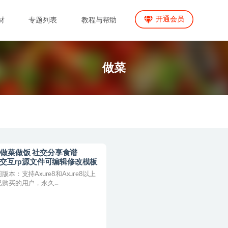
开通会员
材
专题列表
教程与帮助
做菜
学做菜做饭 社交分享食谱
型图交互rp源文件可编辑修改模板
本：支持Axure8和Axure8以上
购买的用户，永久...