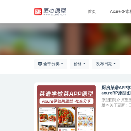
首页
AxureRP素
全部
全部分类
价格
发布日期
厨房菜谱APP
axureRP原
原型图简介 原型图版
版本 关于更新：已