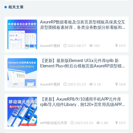
Vue 3
相关文章
AxureRP数据看板及仪表页原型模板高保真交互
原型图模板素材库，各类业务数据分析看板和
丰富的图表组件库
AxureRP素材
2025-08-27
585
19.9
【更新】最新版Element UI3.x元件库rplib 新
Element Plus+附后台模板页面AxureRP原型模
板高保真交互基于Vue 3
AxureRP素材
2025-01-25
3.1K
18.8
【更新】AxureRP8/9/10通用手机APP元件库
rplib导入组件Library，附120+页常用高级APP
原型图模板 移动端ui素材插件
APP移动端元件库
2025-01-25
1.8K
19.9