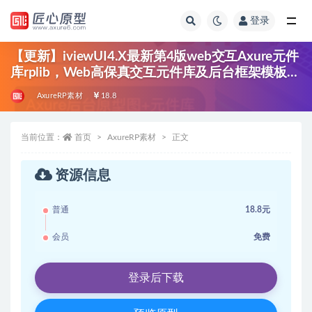
登录
全部
【更新】iviewUI4.X最新第4版web交互Axure元件
库rplib，Web高保真交互元件库及后台框架模板，
支持自由编辑修改
AxureRP素材
18.8
当前位置：
首页
AxureRP素材
正文
资源信息
普通
18.8元
会员
免费
登录后下载