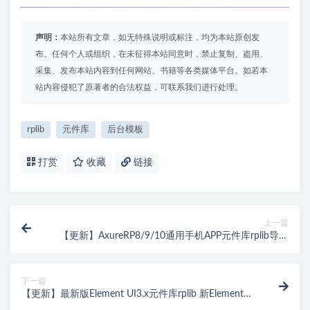
声明：
本站所有文章，如无特殊说明或标注，均为本站原创发
布。任何个人或组织，在未征得本站同意时，禁止复制、盗用、
采集、发布本站内容到任何网站、书籍等各类媒体平台。如若本
站内容侵犯了原著者的合法权益，可联系我们进行处理。
rplib
元件库
后台模板
打赏
收藏
链接
上一篇
【更新】AxureRP8/9/10通用手机APP元件库rplib导入
组件Library，附120+页常用高级APP原型图模板 移动
端ui素材插件
下一篇
【更新】最新版Element UI3.x元件库rplib 新Element
Plus+附后台模板页面AxureRP原型模板高保真交互基于