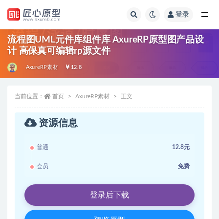
登录
全部
流程图UML元件库组件库 AxureRP原型图产品设
计 高保真可编辑rp源文件
AxureRP素材
12.8
当前位置：
首页
AxureRP素材
正文
资源信息
普通
12.8元
会员
免费
登录后下载