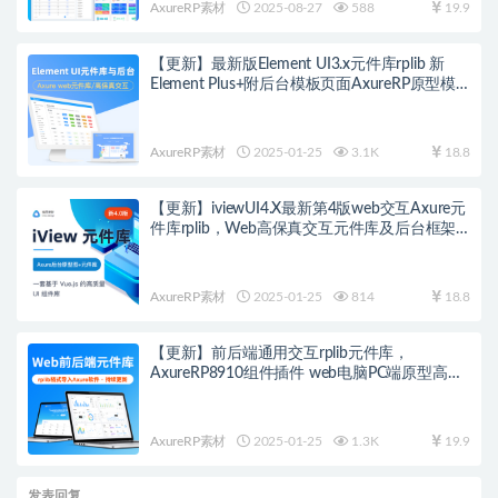
AxureRP素材
2025-08-27
588
19.9
【更新】最新版Element UI3.x元件库rplib 新
Element Plus+附后台模板页面AxureRP原型模
板高保真交互基于Vue 3
AxureRP素材
2025-01-25
3.1K
18.8
【更新】iviewUI4.X最新第4版web交互Axure元
件库rplib，Web高保真交互元件库及后台框架
模板，支持自由编辑修改
AxureRP素材
2025-01-25
814
18.8
【更新】前后端通用交互rplib元件库，
AxureRP8910组件插件 web电脑PC端原型高级
交互版Library，附5套前台网站模板
AxureRP素材
2025-01-25
1.3K
19.9
发表回复