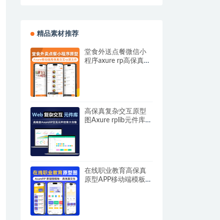
精品素材推荐
堂食外送点餐微信小
程序axure rp高保真原
型模板源文件可编辑
交互素材 美食配送外
卖产品经理
高保真复杂交互原型
图Axure rplib元件库部
件库 web端原型小游
戏中继器动态面板高
级用法 附部分后台框
架模板Quick ui
在线职业教育高保真
原型APP移动端模板
高保真交互AxureRP产
品经理原型图rp源文件
可编辑