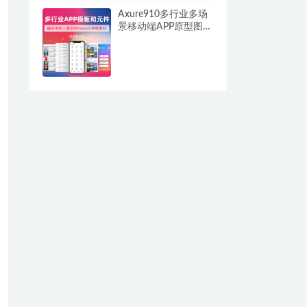
Axure910多行业多场
景移动端APP原型图模
板和元件库rplib 高级
交互组件库插件 中继
器动态面板高级应用