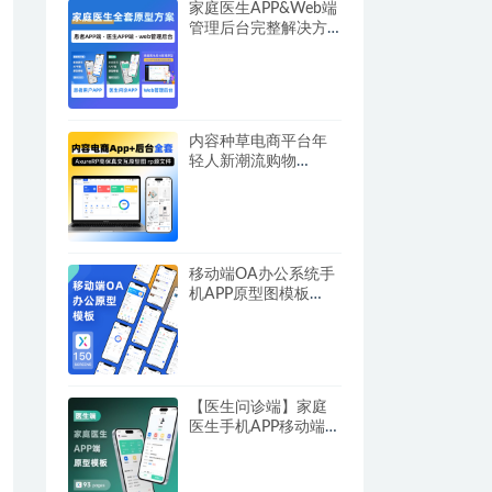
家庭医生APP&Web端
管理后台完整解决方
案三套 患者用户APP
端+医生问诊APP端
+web后台端 rp源文件
可编辑修改
内容种草电商平台年
轻人新潮流购物
AxureRP高保真交互
App用户端+Web商家
端全套 rp源文件可编
辑修改
移动端OA办公系统手
机APP原型图模板
AxureRP源文件9/10
版本 云办公打卡高保
真交互rp可编辑 ui设
计素材
【医生问诊端】家庭
医生手机APP移动端原
型模板医疗AxureRP高
保真交互原型图rp源文
件可编辑修改