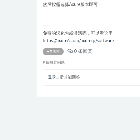
然后按需选择Axure版本即可：
——
免费的汉化包或激活码，可以看这里：
https://axure6.com/axurerp/software
0
条回复
0
赞同
# 回答此问题
登录...
后才能回答