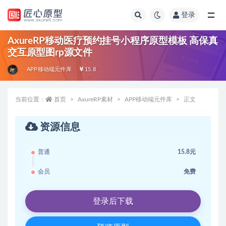
登录
全部
AxureRP移动医疗预约挂号小程序原型模板 高保真
交互原型图rp源文件
APP移动端元件库
15.8
当前位置：
首页
AxureRP素材
APP移动端元件库
正文
资源信息
普通
15.8元
会员
免费
登录后下载