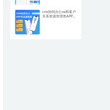
析看板和丰富的图表
组件库
crm协同办公oa和客户
关系资源管理类APP移
动端 AxureRP原型模
板源文件高保真交互
高级产品经理