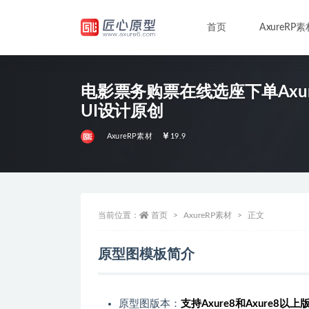
首页
AxureRP素
全部
电影票务购票在线选座下单Axur
UI设计原创
AxureRP素材
19.9
当前位置：
首页
AxureRP素材
正文
原型图模板简介
原型图版本：
支持Axure8和Axure8以上