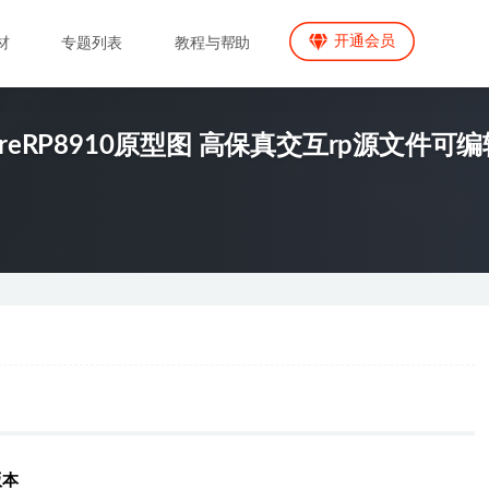
开通会员
材
专题列表
教程与帮助
eRP8910原型图 高保真交互rp源文件可
版本