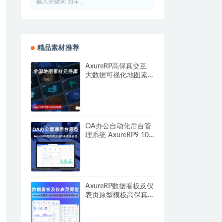
精品素材推荐
AxureRP高保真交互
大数据可视化地图素
材组件模板库 全部省
市级行政区地图素
材，附rplib格式导入元
件库
OA办公自动化后台管
理系统 AxureRP9 10
高保真交互原型图模
板 crm管理员平台 仿
真交互模板源文件 可
编辑
AxureRP数据看板及仪
表页原型模板高保真
交互原型图模板素材
库，各类业务数据分