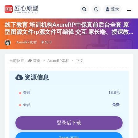
登录
全部
线下教育 培训机构AxureRP中保真前后台全套 原
型图源文件rp源文件可编辑 交互 家长端、授课教
师端、业务教师端、PC端管理后台
AxureRP素材
18.8
当前位置：
首页
AxureRP素材
正文
资源信息
普通
18.8元
会员
免费
登录后下载