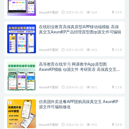
编辑修改
AxureRP素材
2025-01-31
564
19.9
在线职业教育高保真原型APP移动端模板 高保
真交互AxureRP产品经理原型图rp源文件可编辑
AxureRP素材
2025-01-09
343
15.8
高等教育在线学习 网课教学App原型图
AxureRP模板 rp源文件 考研英语 高保真交互仿
慕课网mooc
AxureRP素材
2024-01-22
861
15.8
仿美团外卖送餐APP团购高保真交互 AxureRP
源文件可编辑修改
AxureRP素材
2026-01-13
292
29.8