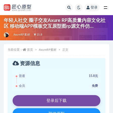
登录
全部
年轻人社交 圈子交友Axure RP高质量内容文化社
区 移动端APP模板交互原型图rp源文件仿
monoAPP
AxureRP素材
15.8
当前位置：
首页
AxureRP素材
正文
资源信息
普通
15.8元
会员
免费
登录后下载