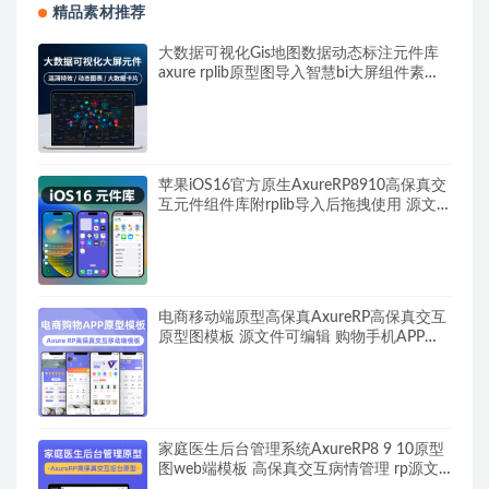
精品素材推荐
大数据可视化Gis地图数据动态标注元件库
axure rplib原型图导入智慧bi大屏组件素材
涟漪图标特效
苹果iOS16官方原生AxureRP8910高保真交
互元件组件库附rplib导入后拖拽使用 源文
件素材可编辑修改
电商移动端原型高保真AxureRP高保真交互
原型图模板 源文件可编辑 购物手机APP移
动端iOS尺寸
家庭医生后台管理系统AxureRP8 9 10原型
图web端模板 高保真交互病情管理 rp源文
件 高级产品经理ui素材PC端