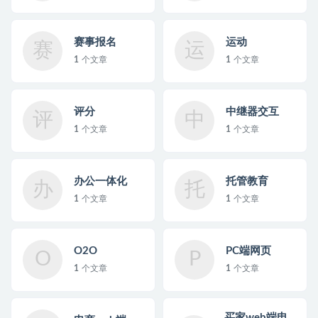
赛事报名
运动
赛
运
1
个文章
1
个文章
评分
中继器交互
评
中
1
个文章
1
个文章
办公一体化
托管教育
办
托
1
个文章
1
个文章
O2O
PC端网页
O
P
1
个文章
1
个文章
买家web端电