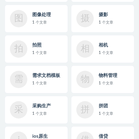
图像处理
摄影
图
摄
1
个文章
1
个文章
拍照
相机
拍
相
1
个文章
1
个文章
需求文档模板
物料管理
需
物
1
个文章
1
个文章
采购生产
拼团
采
拼
1
个文章
1
个文章
ios原生
借贷