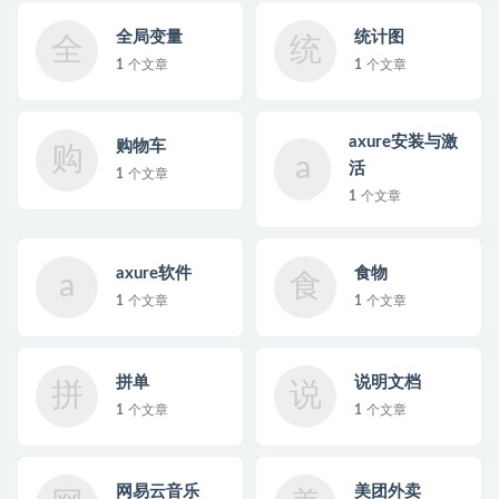
全局变量
统计图
全
统
1
个文章
1
个文章
axure安装与激
购物车
购
a
活
1
个文章
1
个文章
axure软件
食物
a
食
1
个文章
1
个文章
拼单
说明文档
拼
说
1
个文章
1
个文章
网易云音乐
美团外卖