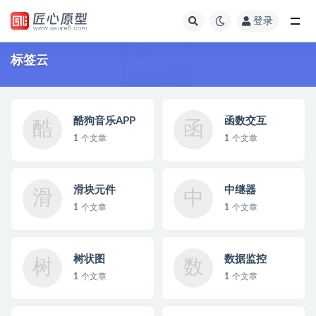
登录
全部
标签云
酷狗音乐APP
函数交互
酷
函
1
个文章
1
个文章
滑块元件
中继器
滑
中
1
个文章
1
个文章
树状图
数据监控
树
数
1
个文章
1
个文章