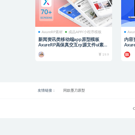
AxureRP素材
成品APP/小程序模板
Axu
新闻资讯类移动端app原型模板
内容
AxureRP高保真交互rp源文件ui素材
Axu
可编辑修改 手机端科技文章阅读类
型图
19.9
友情链接：
同款墨刀原型
C