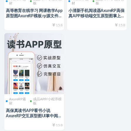
材
板
材
板
高等教育在线学习 网课教学App
小清新手机阅读器AxureRP高保
原型图AxureRP模板 rp源文件
真APP移动端交互原型图掌上读
考研英语 高保真交互仿慕课网
书rp源文件模板
15.8
15.8
mooc
AxureRP素
成品APP/小程序模
材
板
高保真读书APP看书小说
AxureRP交互原型图UI掌中阅读
rp源文件
15.8