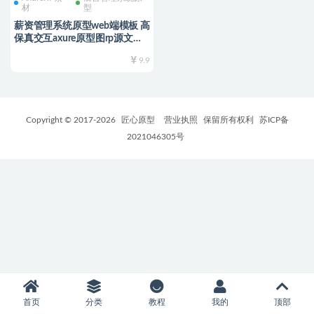
材
型
薪资管理系统原型web端模板 高
保真交互axure原型图rp源文件
可编辑修改 简易薪资系统
9.9
Copyright © 2017-
2026
匠心原型
营业执照
保留所有权利
苏ICP备
2021046305号
首页
分类
教程
我的
顶部