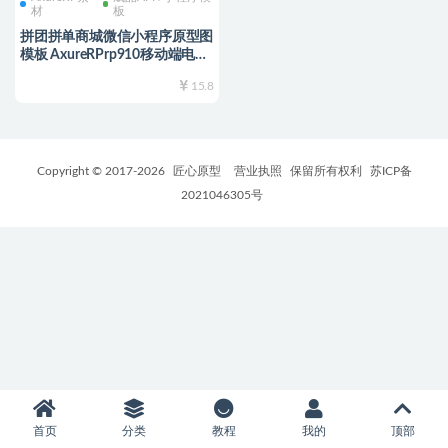
材
板
拼团拼单商城微信小程序原型图
模板 AxureRPrp910移动端电商
APP在线购物高保真交互原型图
15.8
rp910源文件 可编辑修改
Copyright © 2017-
2026
匠心原型
营业执照
保留所有权利
苏ICP备
2021046305号
首页
分类
教程
我的
顶部