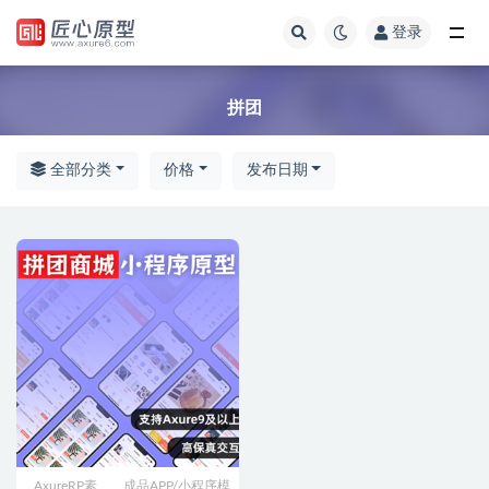
登录
全部
拼团
全部分类
价格
发布日期
AxureRP素
成品APP/小程序模