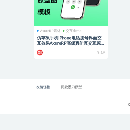
AxureRP素材
交互demo
仿苹果手机iPhone电话拨号界面交
互效果AxureRP高保真仿真交互原
型图模板 rp源文件可编辑修改
3.9
友情链接：
同款墨刀原型
C