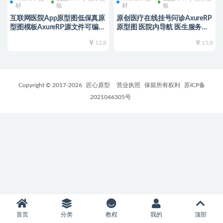
材
板
材
板
互联网医院App原型图低保真原
原创医疗在线挂号问诊AxureRP
型图模板AxureRP源文件可编辑
原型图 医院内导航 医生服务仿
修改 产品经理
真交互模板
12.8
15.8
Copyright © 2017-
2026
匠心原型
营业执照
保留所有权利
苏ICP备
2021046305号
首页
分类
教程
我的
顶部